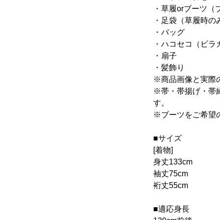
・草履orブーツ（
・足袋（草履時の
・バッグ
・ハコセコ（ビラ
・扇子
・髪飾り
※商品画像と実際
※帯・帯揚げ・帯
す。
※ブーツをご希望の
■サイズ
[着物]
身丈133cm
袖丈75cm
裄丈55cm
■適応身長