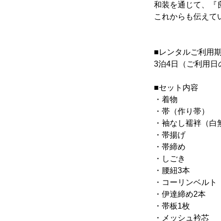
和装を通じて、『
これからも伝えて
■レンタルご利用
3泊4日（ご利用日
■セット内容
・着物
・帯（作り帯）
・袖なし襦袢（白
・帯揚げ
・帯締め
・しごき
・腰紐3本
・コーリンベルト
・伊達締め2本
・帯板1枚
・メッシュ衿芯