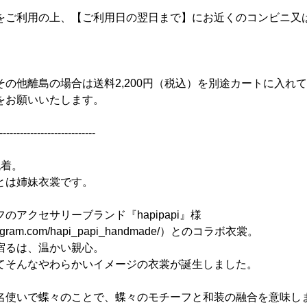
をご利用の上、【ご利用日の翌日まで】にお近くのコンビニ又
その他離島の場合は送料2,200円（税込）を別途カートに入れ
をお願いいたします。
----------------------------
祝着。
とは姉妹衣裳です。
のアクセサリーブランド『hapipapi』様
nstagram.com/hapi_papi_handmade/）とのコラボ衣裳。
宿るは、温かい親心。
てそんなやわらかいイメージの衣裳が誕生しました。
名使いで蝶々のことで、蝶々のモチーフと和装の融合を意味し