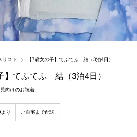
スリスト
【7歳女の子】てふてふ 結（3泊4日）
子】てふてふ 結（3泊4日）
女児向けのお祝着。
00より
ご自宅まで配送