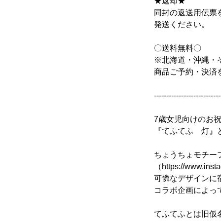
★返却★
同封の返送用伝票
発送ください。
〇送料無料〇
※北海道・沖縄・
商品ご予約・決済
---------------------------
7歳女児向けのお
『てふてふ 灯』
ちょうちょモチーフ
（https://www.i
可憐なデザインに
コラボ企画によっ
てふてふとは旧仮