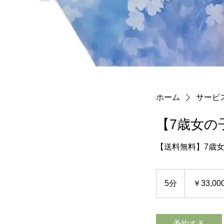
ホーム
サービ
【7歳女の
【送料無料】7歳
33,000
円
5分
5
￥33,0
よ
り
分
予約する