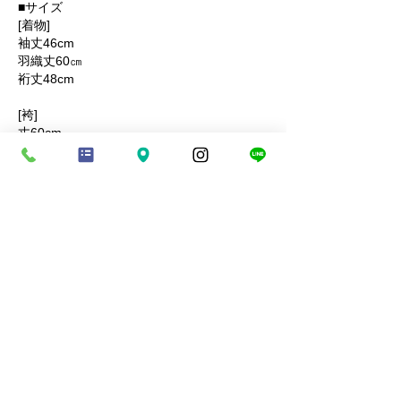
■サイズ
[着物]
袖丈46cm
羽織丈60㎝
裄丈48cm
[袴]
丈60cm
■適応身長
110cm前後
■素材
着物‥マイクロポリエステル
羽織‥正絹
袴‥マイクロポリエステル
商品コード：KANADE512