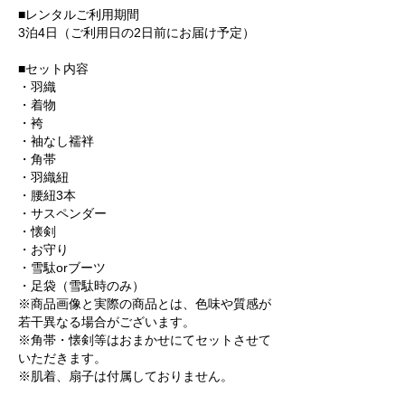
■レンタルご利用期間
3泊4日（ご利用日の2日前にお届け予定）
■セット内容
・羽織
・着物
・袴
・袖なし襦袢
・角帯
・羽織紐
・腰紐3本
・サスペンダー
・懐剣
・お守り
・雪駄orブーツ
・足袋（雪駄時のみ）
※商品画像と実際の商品とは、色味や質感が
若干異なる場合がございます。
※角帯・懐剣等はおまかせにてセットさせて
いただきます。
※肌着、扇子は付属しておりません。