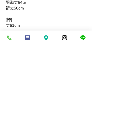
羽織丈64㎝
裄丈50cm
[袴]
丈61cm
■適応身長
110cm前後
■素材
着物‥正絹
羽織‥正絹
袴‥正絹
商品コード：KANADE506