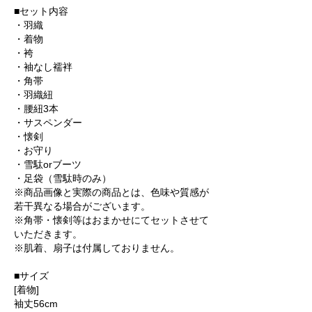
■セット内容
・羽織
・着物
・袴
・袖なし襦袢
・角帯
・羽織紐
・腰紐3本
・サスペンダー
・懐剣
・お守り
・雪駄orブーツ
・足袋（雪駄時のみ）
※商品画像と実際の商品とは、色味や質感が
若干異なる場合がございます。
※角帯・懐剣等はおまかせにてセットさせて
いただきます。
※肌着、扇子は付属しておりません。
■サイズ
[着物]
袖丈56cm