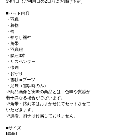
3泊4日（ご利用日の2日前にお届け予定）
■セット内容
・羽織
・着物
・袴
・袖なし襦袢
・角帯
・羽織紐
・腰紐3本
・サスペンダー
・懐剣
・お守り
・雪駄orブーツ
・足袋（雪駄時のみ）
※商品画像と実際の商品とは、色味や質感が
若干異なる場合がございます。
※角帯・懐剣等はおまかせにてセットさせて
いただきます。
※肌着、扇子は付属しておりません。
■サイズ
[着物]