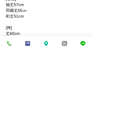
袖丈57cm
羽織丈65㎝
裄丈51cm
[袴]
丈60cm
■適応身長
110cm前後
■素材
着物‥マイクロポリエステル
羽織‥マイクロポリエステル
袴‥マイクロポリエステル
商品コード：KANADE513