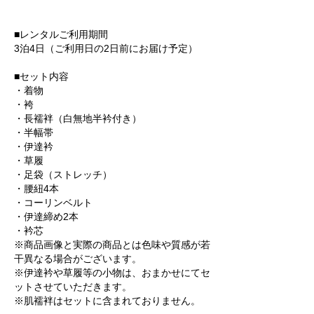
■レンタルご利用期間
3泊4日（ご利用日の2日前にお届け予定）
■セット内容
・着物
・袴
・長襦袢（白無地半衿付き）
・半幅帯
・伊達衿
・草履
・足袋（ストレッチ）
・腰紐4本
・コーリンベルト
・伊達締め2本
・衿芯
※商品画像と実際の商品とは色味や質感が若
干異なる場合がございます。
※伊達衿や草履等の小物は、おまかせにてセ
ットさせていただきます。
※肌襦袢はセットに含まれておりません。