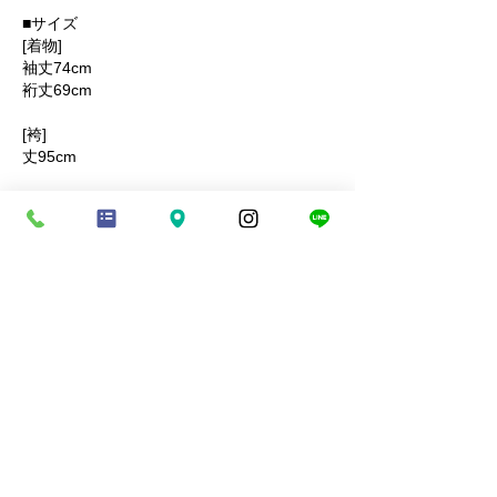
■サイズ
[着物]
袖丈74cm
裄丈69cm
[袴]
丈95cm
[草履]
足袋のサイズに合わせて同梱いたします。
■適応身長
158～165cm前後
■素材
着物‥マイクロポリエステル
袴‥マイクロポリエステル
商品コード：KANADEG12