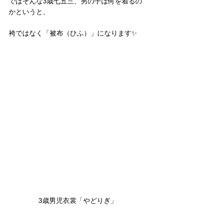
ではそんな3歳七五三、男の子は何を着るの
かというと、
袴ではなく「被布（ひふ）」になります✨
3歳男児衣裳「やどりぎ」