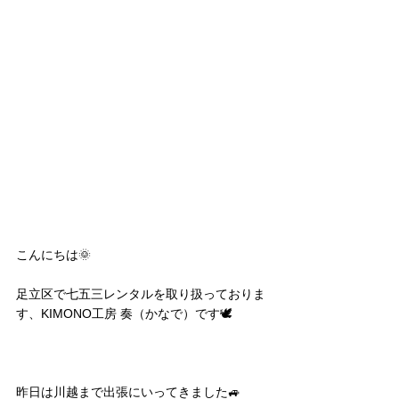
こんにちは🌞
足立区で七五三レンタルを取り扱っておりま
す、KIMONO工房 奏（かなで）です🕊️
昨日は川越まで出張にいってきました🚙