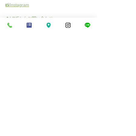
📸Instagram
🍀LINEからお問い合わせ
ネットレンタル
足立区
七五三
アンティーク
コラム
すべて表示
最新記事