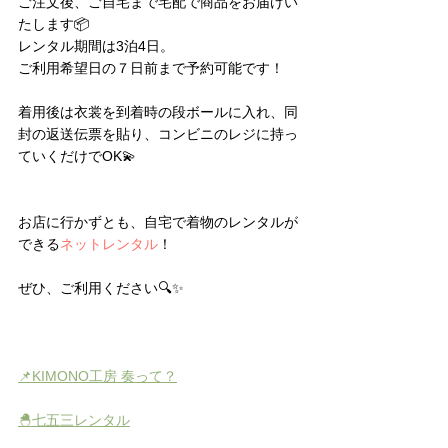
ご注文後、ご自宅まで宅配で商品をお届けい
たします📦
レンタル期間は3泊4日。
ご利用希望日の７日前まで予約可能です！
着用後は衣裳を到着時の段ボールに入れ、同
封の返送伝票を貼り、コンビニのレジに持っ
ていくだけでOK💫
お店に行かずとも、自宅で着物のレンタルが
できる
ネットレンタル
！
ぜひ、ご利用ください🔍✨
📌KIMONO工房 奏って？
🐣七五三レンタル