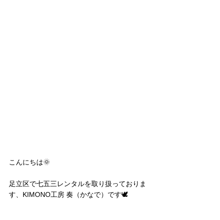
こんにちは🌞
足立区で七五三レンタルを取り扱っておりま
す、KIMONO工房 奏（かなで）です🕊️